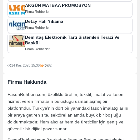
AKGÜN MATBAA PROMOSYON
Firma Rehberleri
Detay Halı Yıkama
Firma Rehberleri
Demirtaş Elektronik Tartı Sistemleri Terazi Ve
Baskül
Firma Rehberleri
14 Kas 2025 15:30
(0)
82
Firma Hakkında
FasonRehberi.com, özellikle üretim, tekstil, imalat ve fason
hizmet veren firmaların buluştuğu uzmanlaşmış bir
platformdur. Türkiye’nin dört bir yanındaki fason imalatçılarını
bir araya getiren site, sektörel anlamda büyük bir boşluğu
doldurmaktadır. Hem alıcılar hem de üreticiler için geniş ve
güvenilir bir dijital pazar sunar.
FasonRehberi.com üzerinden firmalar üretim kapasitelerini,