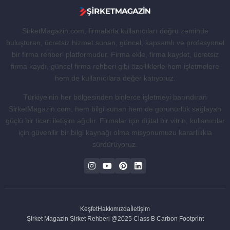
SirketMagazin.com, firmalarla kullanıcıları doğru zeminde
buluşturan, ücretsiz hizmet sunan, güncel, kapsamlı ve profesyonel
bir firma rehberi platformudur. Firma ekle, firma kaydet, ücretsiz
firma kaydı, güncel firma rehberi gibi özelliklerle hem işletmelere
hem de kullanıcılara değer katıyoruz.
Türkiye’nin her bölgesinden binlerce işletmeyi barındıran
SirketMagazin.com, hem bilgi sunan hem de görünürlük sağlayan
güçlü bir ticari iletişim ağıdır. Firmalar için dijital bir vitrin, kullanıcılar
için güvenilir bir bilgi kaynağı olma misyonumuzu kararlılıkla
sürdürüyoruz.
Keşfet
Hakkımızda
İletişim
Şirket Magazin Şirket Rehberi @2025 Class B Carbon Footprint