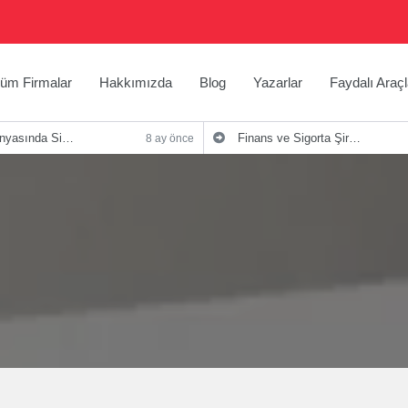
üm Firmalar
Hakkımızda
Blog
Yazarlar
Faydalı Araçl
irketlerinin Önemi ve Stratejileri
Finans ve Sigorta Şirketleri İçin Etkili Blog İpuçları
8 ay önce