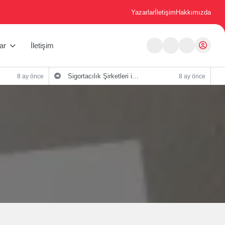
Yazarlar
İletişim
Hakkımızda
ar
İletişim
Sigortacılık Şirketleri için Dijital Pazarlama Stratejileri
8 ay önce
8 ay önce