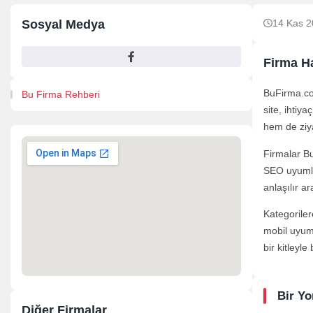
Sosyal Medya
14 Kas 2
Firma H
BuFirma.com
Bu Firma Rehberi
site, ihtiy
hem de ziya
Firmalar BuF
SEO uyumlu 
anlaşılır a
Kategoriler
mobil uyuml
bir kitleyl
Bir Y
Diğer Firmalar