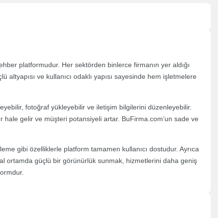
 rehber platformudur. Her sektörden binlerce firmanın yer aldığı
çlü altyapısı ve kullanıcı odaklı yapısı sayesinde hem işletmelere
ilir, fotoğraf yükleyebilir ve iletişim bilgilerini düzenleyebilir.
 hale gelir ve müşteri potansiyeli artar. BuFirma.com’un sade ve
eleme gibi özelliklerle platform tamamen kullanıcı dostudur. Ayrıca
ital ortamda güçlü bir görünürlük sunmak, hizmetlerini daha geniş
tformdur.