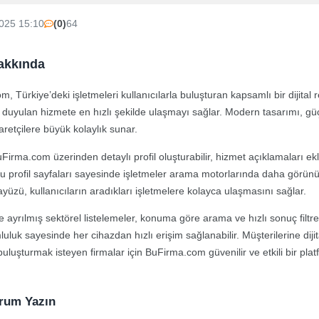
025 15:10
(0)
64
akkında
, Türkiye’deki işletmeleri kullanıcılarla buluşturan kapsamlı bir dijital
aç duyulan hizmete en hızlı şekilde ulaşmayı sağlar. Modern tasarımı, gü
retçilere büyük kolaylık sunar.
irma.com üzerinden detaylı profil oluşturabilir, hizmet açıklamaları ekleyeb
profil sayfaları sayesinde işletmeler arama motorlarında daha görünür
rayüzü, kullanıcıların aradıkları işletmelere kolayca ulaşmasını sağlar.
e ayrılmış sektörel listelemeler, konuma göre arama ve hızlı sonuç filtr
uluk sayesinde her cihazdan hızlı erişim sağlanabilir. Müşterilerine dij
e buluşturmak isteyen firmalar için BuFirma.com güvenilir ve etkili bir pla
orum Yazın