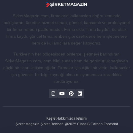
SirketMagazin.com, firmalarla kullanıcıları doğru zeminde
buluşturan, ücretsiz hizmet sunan, güncel, kapsamlı ve profesyonel
bir firma rehberi platformudur. Firma ekle, firma kaydet, ücretsiz
firma kaydı, güncel firma rehberi gibi özelliklerle hem işletmelere
hem de kullanıcılara değer katıyoruz.
Türkiye’nin her bölgesinden binlerce işletmeyi barındıran
SirketMagazin.com, hem bilgi sunan hem de görünürlük sağlayan
güçlü bir ticari iletişim ağıdır. Firmalar için dijital bir vitrin, kullanıcılar
için güvenilir bir bilgi kaynağı olma misyonumuzu kararlılıkla
sürdürüyoruz.
Keşfet
Hakkımızda
İletişim
Şirket Magazin Şirket Rehberi @2025 Class B Carbon Footprint