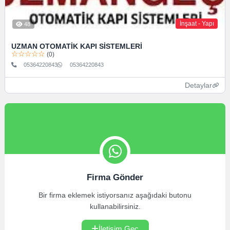
İnşaat - Yapı
48
UZMAN OTOMATİK KAPI SİSTEMLERİ
☆☆☆☆☆
(0)
05364220843
05364220843
Detaylar
Firma Gönder
Bir firma eklemek istiyorsanız aşağıdaki butonu
kullanabilirsiniz.
İletişim Geç