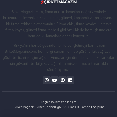
SirketMagazin.com, firmalarla kullanıcıları doğru zeminde
buluşturan, ücretsiz hizmet sunan, güncel, kapsamlı ve profesyonel
bir firma rehberi platformudur. Firma ekle, firma kaydet, ücretsiz
firma kaydı, güncel firma rehberi gibi özelliklerle hem işletmelere
hem de kullanıcılara değer katıyoruz.
Türkiye’nin her bölgesinden binlerce işletmeyi barındıran
SirketMagazin.com, hem bilgi sunan hem de görünürlük sağlayan
güçlü bir ticari iletişim ağıdır. Firmalar için dijital bir vitrin, kullanıcılar
için güvenilir bir bilgi kaynağı olma misyonumuzu kararlılıkla
sürdürüyoruz.
Keşfet
Hakkımızda
İletişim
Şirket Magazin Şirket Rehberi @2025 Class B Carbon Footprint