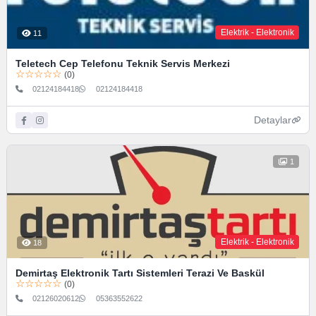
Elektrik - Elektronik
11
Teletech Cep Telefonu Teknik Servis Merkezi
☆☆☆☆☆
(0)
02124184418
02124184418
Detaylar
1
Elektrik - Elektronik
18
Demirtaş Elektronik Tartı Sistemleri Terazi Ve Baskül
☆☆☆☆☆
(0)
02126020612
05363552622