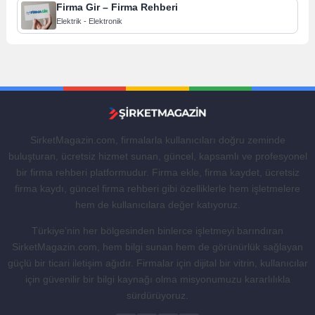
Firma Gir – Firma Rehberi
Elektrik - Elektronik
SirketMagazin.com, firmalarla kullanıcıları doğru zeminde
buluşturan, ücretsiz hizmet sunan, güncel, kapsamlı ve profesyonel
bir firma rehberi platformudur. Firma ekle, firma kaydet, ücretsiz
firma kaydı, güncel firma rehberi gibi özelliklerle hem işletmelere
hem de kullanıcılara değer katıyoruz.
Türkiye’nin her bölgesinden binlerce işletmeyi barındıran
SirketMagazin.com, hem bilgi sunan hem de görünürlük sağlayan
güçlü bir ticari iletişim ağıdır. Firmalar için dijital bir vitrin, kullanıcılar
için güvenilir bir bilgi kaynağı olma misyonumuzu kararlılıkla
sürdürüyoruz.