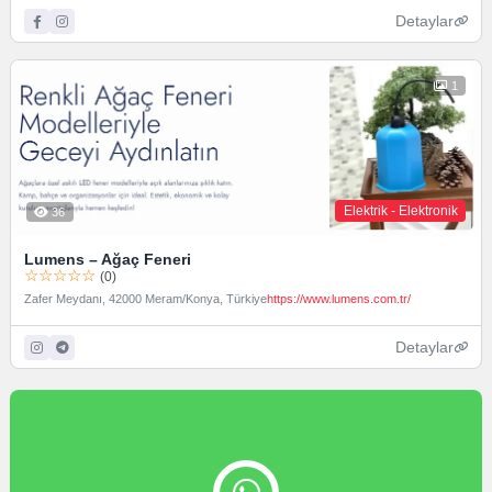
Detaylar
1
Elektrik - Elektronik
36
Lumens – Ağaç Feneri
☆☆☆☆☆
(0)
Zafer Meydanı, 42000 Meram/Konya, Türkiye
https://www.lumens.com.tr/
Detaylar