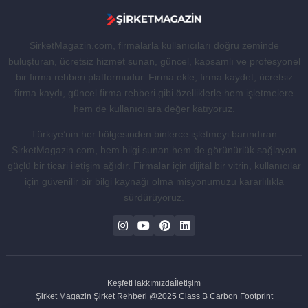
SirketMagazin.com, firmalarla kullanıcıları doğru zeminde
buluşturan, ücretsiz hizmet sunan, güncel, kapsamlı ve profesyonel
bir firma rehberi platformudur. Firma ekle, firma kaydet, ücretsiz
firma kaydı, güncel firma rehberi gibi özelliklerle hem işletmelere
hem de kullanıcılara değer katıyoruz.
Türkiye’nin her bölgesinden binlerce işletmeyi barındıran
SirketMagazin.com, hem bilgi sunan hem de görünürlük sağlayan
güçlü bir ticari iletişim ağıdır. Firmalar için dijital bir vitrin, kullanıcılar
için güvenilir bir bilgi kaynağı olma misyonumuzu kararlılıkla
sürdürüyoruz.
Keşfet
Hakkımızda
İletişim
Şirket Magazin Şirket Rehberi @2025 Class B Carbon Footprint