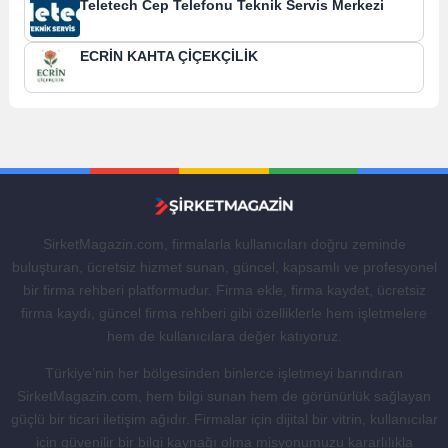
Teletech Cep Telefonu Teknik Servis Merkezi
ECRİN KAHTA ÇİÇEKÇİLİK
SirketMagazin.com, firmalarla kullanıcıları doğru zeminde
buluşturan, ücretsiz hizmet sunan, güncel, kapsamlı ve profesyonel
bir firma rehberi platformudur. Firma ekle, firma kaydet, ücretsiz
firma kaydı, güncel firma rehberi gibi özelliklerle hem işletmelere
hem de kullanıcılara değer katıyoruz.
Türkiye’nin her bölgesinden binlerce işletmeyi barındıran
SirketMagazin.com, hem bilgi sunan hem de görünürlük sağlayan
güçlü bir ticari iletişim ağıdır. Firmalar için dijital bir vitrin, kullanıcılar
için güvenilir bir bilgi kaynağı olma misyonumuzu kararlılıkla