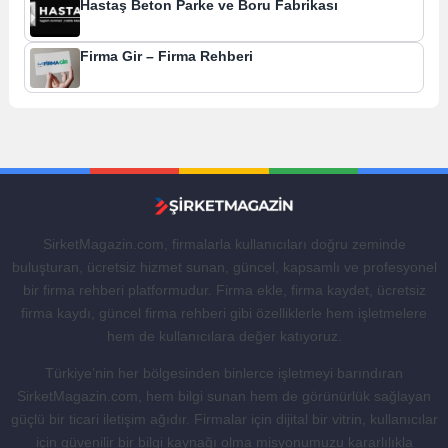
Hastaş Beton Parke ve Boru Fabrikası
Firma Gir – Firma Rehberi
SirketMagazin.com, firmalarla kullanıcıları doğru zeminde
buluşturan, ücretsiz hizmet sunan, güncel, kapsamlı ve profesyonel
bir firma rehberi platformudur. Firma ekle, firma kaydet, ücretsiz
firma kaydı, güncel firma rehberi gibi özelliklerle hem işletmelere
hem de kullanıcılara değer katıyoruz.
Türkiye’nin her bölgesinden binlerce işletmeyi barındıran
SirketMagazin.com, hem bilgi sunan hem de görünürlük sağlayan
güçlü bir ticari iletişim ağıdır. Firmalar için dijital bir vitrin, kullanıcılar
için güvenilir bir bilgi kaynağı olma misyonumuzu kararlılıkla