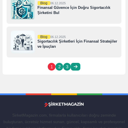
Blog
06.12.2025
Finansal Güvence İçin Doğru Sigortacılık
Şirketini Bul
Blog
06.12.2025
Sigortacılık Şirketleri İçin Finansal Stratejiler
ve İpuçları
1
2
3
SirketMagazin.com, firmalarla kullanıcıları doğru zeminde
buluşturan, ücretsiz hizmet sunan, güncel, kapsamlı ve profesyonel