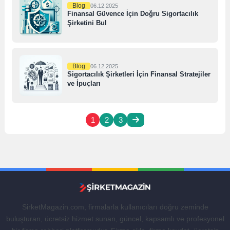
Blog
06.12.2025
Finansal Güvence İçin Doğru Sigortacılık
Şirketini Bul
Blog
06.12.2025
Sigortacılık Şirketleri İçin Finansal Stratejiler
ve İpuçları
1
2
3
SirketMagazin.com, firmalarla kullanıcıları doğru zeminde
buluşturan, ücretsiz hizmet sunan, güncel, kapsamlı ve profesyonel