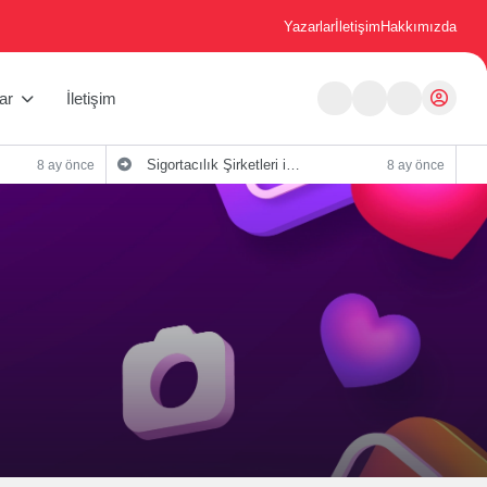
Yazarlar
İletişim
Hakkımızda
ar
İletişim
Sigortacılık Şirketleri için Dijital Pazarlama Stratejileri
8 ay önce
8 ay önce