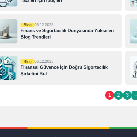
Yazıları için İpuçları
Blog
06.12.2025
Finans ve Sigortacılık Dünyasında Yükselen
Blog Trendleri
Blog
06.12.2025
Finansal Güvence İçin Doğru Sigortacılık
Şirketini Bul
1
2
3