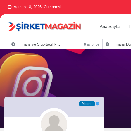
Ağustos 8, 2026, Cumartesi
Ana Sayfa
T
Finans ve Sigortacılık Sektöründe Blog Yazıları için Püf Noktaları
Finans Dünyasında Sigortacılık Ş
8 ay önce
Abone