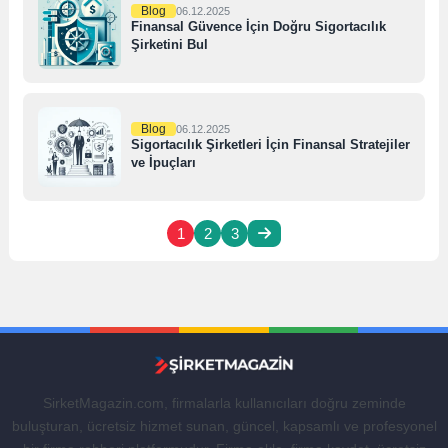
Blog
06.12.2025
Finansal Güvence İçin Doğru Sigortacılık
Şirketini Bul
Blog
06.12.2025
Sigortacılık Şirketleri İçin Finansal Stratejiler
ve İpuçları
1
2
3
SirketMagazin.com, firmalarla kullanıcıları doğru zeminde
buluşturan, ücretsiz hizmet sunan, güncel, kapsamlı ve profesyonel